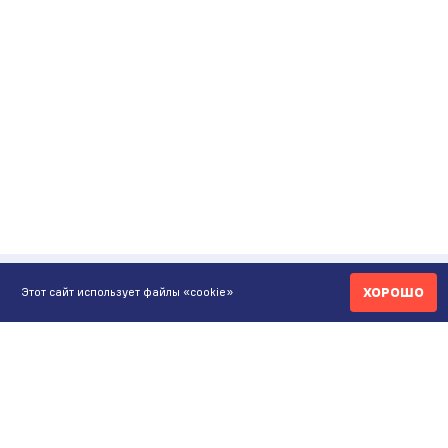
ХОРОШО
Этот сайт использует файлы «cookie»
КОНТАКТЫ
ИНТЕРНЕТ-МАГАЗИН
+7 771 200 77 99