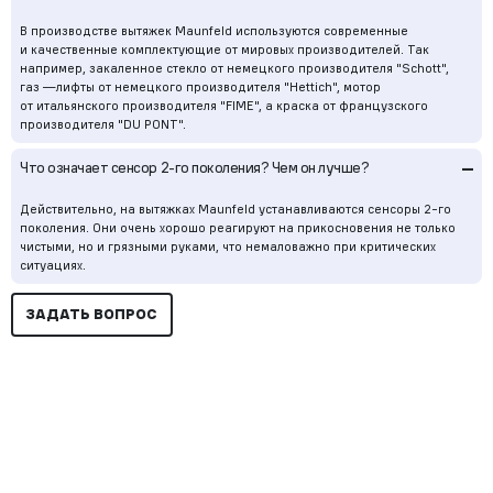
В производстве вытяжек Maunfeld используются современные
и качественные комплектующие от мировых производителей. Так
например, закаленное стекло от немецкого производителя "Schott",
газ —лифты от немецкого производителя "Hettich", мотор
от итальянского производителя "FIME", а краска от французского
производителя "DU PONT".
–
Что означает сенсор
2-го
поколения? Чем он лучше?
Действительно, на вытяжках Maunfeld устанавливаются сенсоры
2-го
поколения. Они очень хорошо реагируют на прикосновения не только
чистыми, но и грязными руками, что немаловажно при критических
ситуациях.
ЗАДАТЬ ВОПРОС