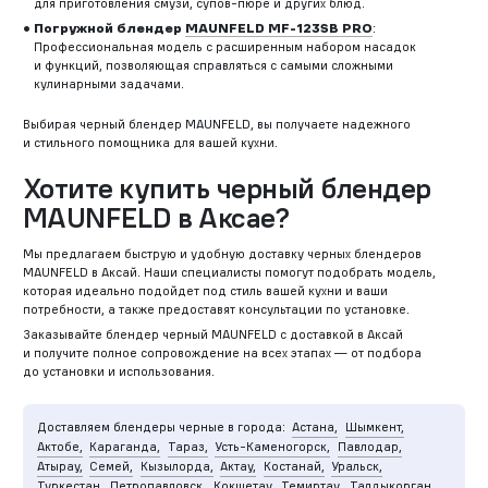
для приготовления смузи, супов-пюре и других блюд.
Погружной блендер
MAUNFELD MF-123SB PRO
:
Профессиональная модель с расширенным набором насадок
и функций, позволяющая справляться с самыми сложными
кулинарными задачами.
Выбирая черный блендер MAUNFELD, вы получаете надежного
и стильного помощника для вашей кухни.
Хотите купить черный блендер
MAUNFELD в Аксае?
Мы предлагаем быструю и удобную доставку черных блендеров
MAUNFELD в Аксай. Наши специалисты помогут подобрать модель,
которая идеально подойдет под стиль вашей кухни и ваши
потребности, а также предоставят консультации по установке.
Заказывайте блендер черный MAUNFELD с доставкой в Аксай
и получите полное сопровождение на всех этапах — от подбора
до установки и использования.
Доставляем блендеры черные в города:
Астана,
Шымкент,
Актобе,
Караганда,
Тараз,
Усть-Каменогорск,
Павлодар,
Атырау,
Семей,
Кызылорда,
Актау,
Костанай,
Уральск,
Туркестан,
Петропавловск,
Кокшетау,
Темиртау,
Талдыкорган,