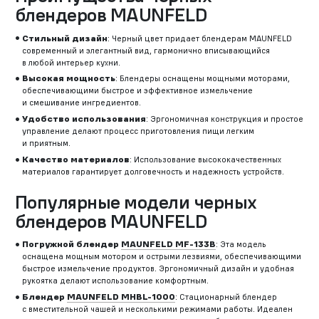
блендеров MAUNFELD
Стильный дизайн
: Черный цвет придает блендерам MAUNFELD
современный и элегантный вид, гармонично вписывающийся
в любой интерьер кухни.
Высокая мощность
: Блендеры оснащены мощными моторами,
обеспечивающими быстрое и эффективное измельчение
и смешивание ингредиентов.
Удобство использования
: Эргономичная конструкция и простое
управление делают процесс приготовления пищи легким
и приятным.
Качество материалов
: Использование высококачественных
материалов гарантирует долговечность и надежность устройств.
Популярные модели черных
блендеров MAUNFELD
Погружной блендер
MAUNFELD MF-133B
: Эта модель
оснащена мощным мотором и острыми лезвиями, обеспечивающими
быстрое измельчение продуктов. Эргономичный дизайн и удобная
рукоятка делают использование комфортным.
Блендер
MAUNFELD MHBL-1000
: Стационарный блендер
с вместительной чашей и несколькими режимами работы. Идеален