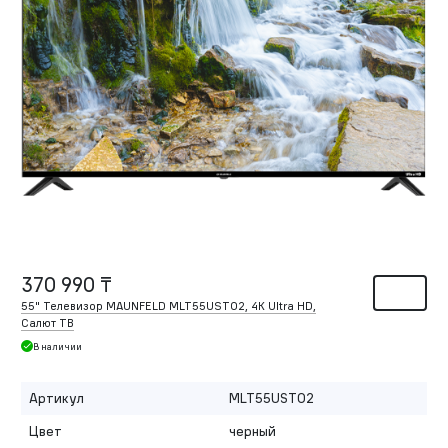
370 990 ₸
55" Телевизор MAUNFELD MLT55UST02, 4K Ultra HD,
Салют ТВ
В наличии
Артикул
MLT55UST02
Цвет
черный