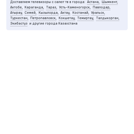
Доставляем телевизоры с салют тв в города:
Астана,
Шымкент,
Актобе,
Караганда,
Тараз,
Усть-Каменогорск,
Павлодар,
Атырау,
Семей,
Кызылорда,
Актау,
Костанай,
Уральск,
Туркестан,
Петропавловск,
Кокшетау,
Темиртау,
Талдыкорган,
Экибастуз
и другие города Казахстана