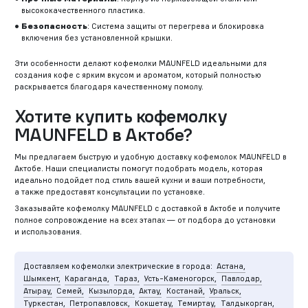
высококачественного пластика.
Безопасность
: Система защиты от перегрева и блокировка
включения без установленной крышки.
Эти особенности делают кофемолки MAUNFELD идеальными для
создания кофе с ярким вкусом и ароматом, который полностью
раскрывается благодаря качественному помолу.
Хотите купить кофемолку
MAUNFELD в Актобе?
Мы предлагаем быструю и удобную доставку кофемолок MAUNFELD в
Актобе. Наши специалисты помогут подобрать модель, которая
идеально подойдет под стиль вашей кухни и ваши потребности,
а также предоставят консультации по установке.
Заказывайте кофемолку MAUNFELD с доставкой в Актобе и получите
полное сопровождение на всех этапах — от подбора до установки
и использования.
Доставляем кофемолки электрические в города:
Астана,
Шымкент,
Караганда,
Тараз,
Усть-Каменогорск,
Павлодар,
Атырау,
Семей,
Кызылорда,
Актау,
Костанай,
Уральск,
Туркестан,
Петропавловск,
Кокшетау,
Темиртау,
Талдыкорган,