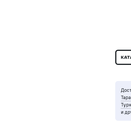
КАТ
Дост
Тара
Турк
и др