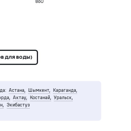
860
В ДЛЯ ВОДЫ)
да:
Астана,
Шымкент,
Караганда,
рда,
Актау,
Костанай,
Уральск,
н,
Экибастуз