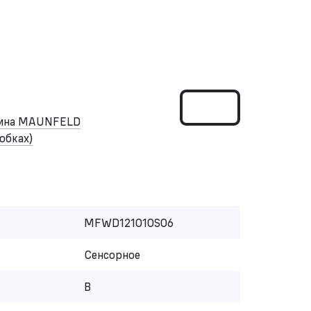
шина MAUNFELD
обках)
MFWD121010S06
Сенсорное
B