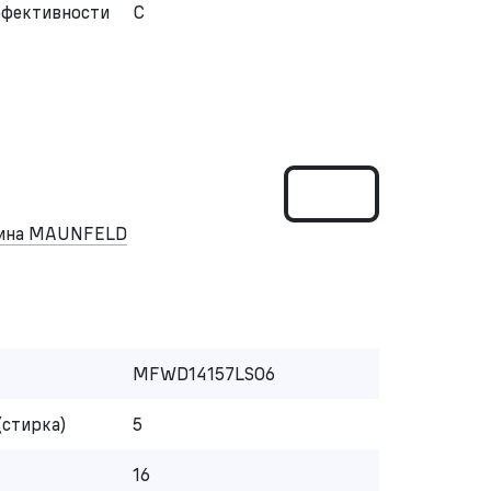
ффективности
C
шина MAUNFELD
MFWD14157LS06
(стирка)
5
16