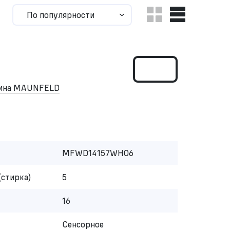
По популярности
шина MAUNFELD
MFWD14157WH06
(стирка)
5
16
Сенсорное