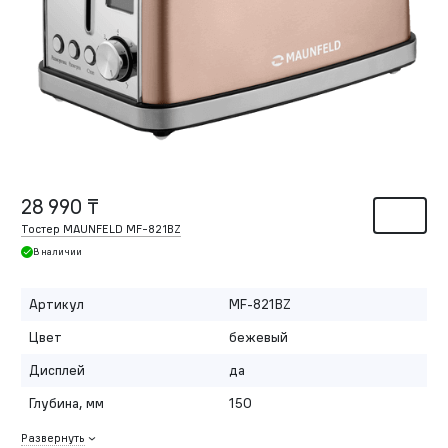
28 990 ₸
Тостер MAUNFELD MF-821BZ
В наличии
Артикул
MF-821BZ
Цвет
бежевый
Дисплей
да
Глубина, мм
150
Развернуть