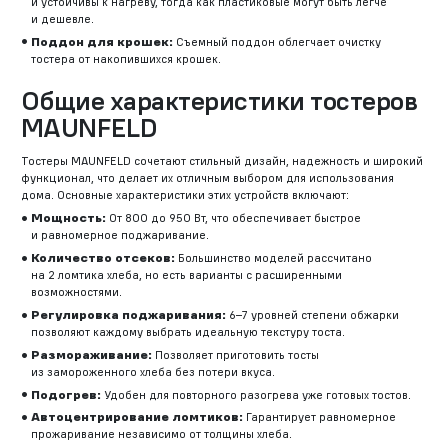
и устойчивы к нагреву, тогда как пластиковые могут быть легче
и дешевле.
Поддон для крошек:
Съемный поддон облегчает очистку
тостера от накопившихся крошек.
Общие характеристики тостеров
MAUNFELD
Тостеры MAUNFELD сочетают стильный дизайн, надежность и широкий
функционал, что делает их отличным выбором для использования
дома. Основные характеристики этих устройств включают:
Мощность:
От 800 до 950 Вт, что обеспечивает быстрое
и равномерное поджаривание.
Количество отсеков:
Большинство моделей рассчитано
на 2 ломтика хлеба, но есть варианты с расширенными
возможностями.
Регулировка поджаривания:
6–7 уровней степени обжарки
позволяют каждому выбрать идеальную текстуру тоста.
Размораживание:
Позволяет приготовить тосты
из замороженного хлеба без потери вкуса.
Подогрев:
Удобен для повторного разогрева уже готовых тостов.
Автоцентрирование ломтиков:
Гарантирует равномерное
прожаривание независимо от толщины хлеба.