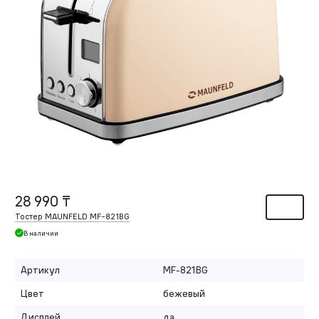
28 990 ₸
Тостер MAUNFELD MF-821BG
В наличии
Артикул
MF-821BG
Цвет
бежевый
Дисплей
да