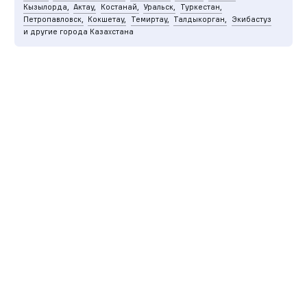
Кызылорда,
Актау,
Костанай,
Уральск,
Туркестан,
Петропавловск,
Кокшетау,
Темиртау,
Талдыкорган,
Экибастуз
и другие города Казахстана