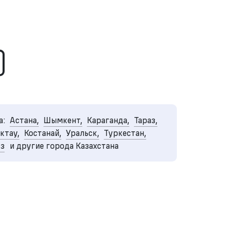
а:
Астана,
Шымкент,
Караганда,
Тараз,
ктау,
Костанай,
Уральск,
Туркестан,
уз
и другие города Казахстана