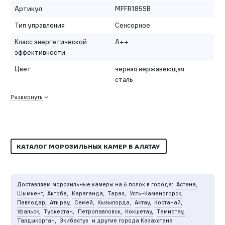
Артикул
MFFR185SB
Тип управления
Сенсорное
Класс энергетической
A++
эффективности
Цвет
черная нержавеющая
сталь
Развернуть
КАТАЛОГ МОРОЗИЛЬНЫХ КАМЕР В АЛАТАУ
Доставляем морозильные камеры на 6 полок в города:
Астана,
Шымкент,
Актобе,
Караганда,
Тараз,
Усть-Каменогорск,
Павлодар,
Атырау,
Семей,
Кызылорда,
Актау,
Костанай,
Уральск,
Туркестан,
Петропавловск,
Кокшетау,
Темиртау,
Талдыкорган,
Экибастуз
и другие города Казахстана