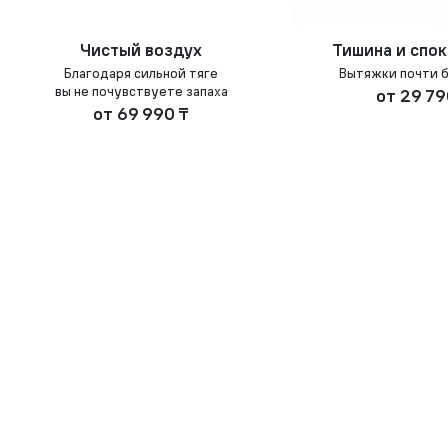
Чистый воздух
Тишина и спо
Благодаря сильной тяге
Вытяжки почти 
вы не почувствуете запаха
от
29 79
от
69 990 ₸