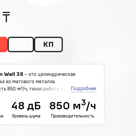
 ₸
КП
 Wall 35
– это цилиндрическая
а из матового металла.
Подробнее
ь 850 м³/ч, тихая работа (48 дБ),
вление на три скорости, LED-подсветка,
3
48 дБ
850 м
/ч
ркуляции. Собрана в Польше –
льный выбор для современной кухни.
ра
Уровень шума
Производительность