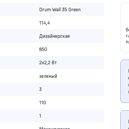
Drum Wall 35 Green
114,4
б
г
Дизайнерская
п
850
2х2,2 Вт
зеленый
3
110
1