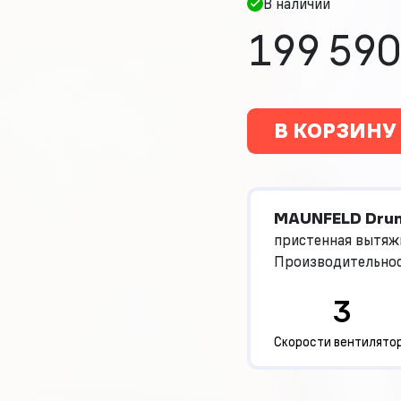
В наличии
199 590
В КОРЗИНУ
MAUNFELD Drum
пристенная вытяжк
Производительност
механическое упра
3
возможность реци
практичный и сти
Скорости вентилято