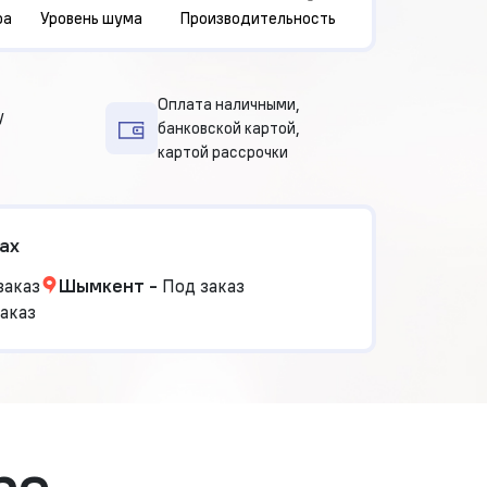
ра
Уровень шума
Производительность
Оплата наличными,
у
банковской картой,
картой рассрочки
ах
заказ
Шымкент
-
Под заказ
аказ
ре