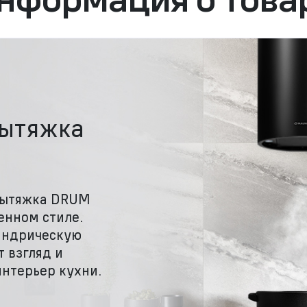
вытяжка
вытяжка DRUM
енном стиле.
индрическую
 взгляд и
интерьер кухни.