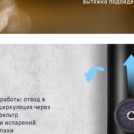
вытяжка подойдёт
работы: отвод в
циркуляция через
фильтр
и испарений.
пахи.