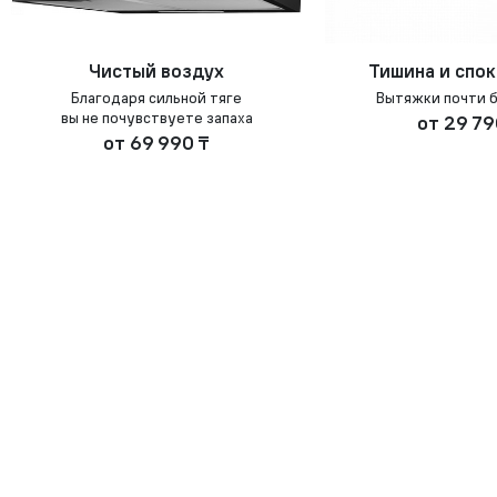
Чистый воздух
Тишина и спо
Благодаря сильной тяге
Вытяжки почти 
вы не почувствуете запаха
от
29 79
от
69 990 ₸