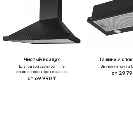
Чистый воздух
Тишина и спо
Благодаря сильной тяге
Вытяжки почти 
вы не почувствуете запаха
от
29 79
от
69 990 ₸