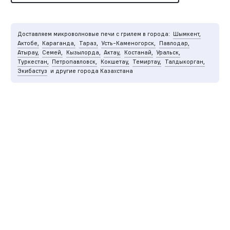
Доставляем микроволновые печи с грилем в города:
Шымкент,
Актобе,
Караганда,
Тараз,
Усть-Каменогорск,
Павлодар,
Атырау,
Семей,
Кызылорда,
Актау,
Костанай,
Уральск,
Туркестан,
Петропавловск,
Кокшетау,
Темиртау,
Талдыкорган,
Экибастуз
и другие города Казахстана