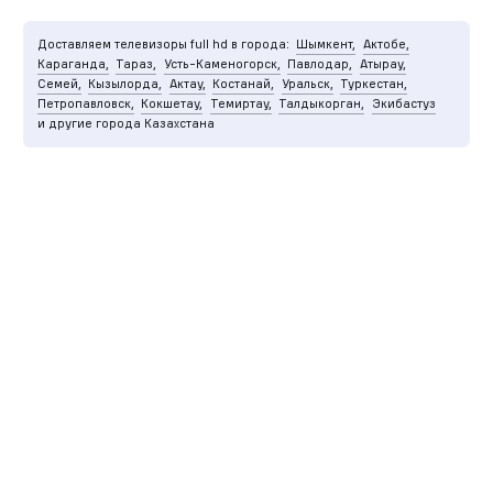
Доставляем телевизоры full hd в города:
Шымкент,
Актобе,
Караганда,
Тараз,
Усть-Каменогорск,
Павлодар,
Атырау,
Семей,
Кызылорда,
Актау,
Костанай,
Уральск,
Туркестан,
Петропавловск,
Кокшетау,
Темиртау,
Талдыкорган,
Экибастуз
и другие города Казахстана