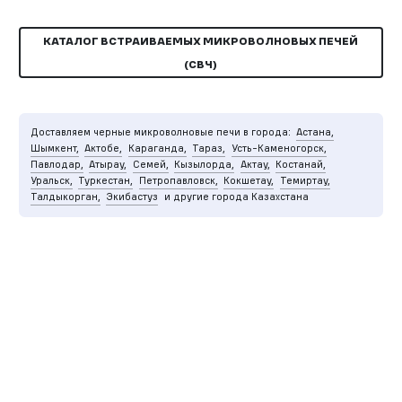
КАТАЛОГ ВСТРАИВАЕМЫХ МИКРОВОЛНОВЫХ ПЕЧЕЙ
(СВЧ)
Доставляем черные микроволновые печи в города:
Астана,
Шымкент,
Актобе,
Караганда,
Тараз,
Усть-Каменогорск,
Павлодар,
Атырау,
Семей,
Кызылорда,
Актау,
Костанай,
Уральск,
Туркестан,
Петропавловск,
Кокшетау,
Темиртау,
Талдыкорган,
Экибастуз
и другие города Казахстана