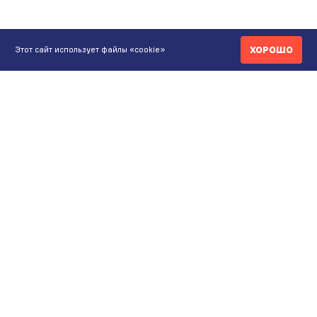
ХОРОШО
Этот сайт использует файлы «cookie»
КОНТАКТЫ
ИНТЕРНЕТ-МАГАЗИН
+7 771 200 77 99
ПН-ВС 9.00-20:00
shop@maunfeld.kz
ОПТОВЫЕ ПРОДАЖИ