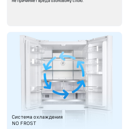
не причиняет вреда озоновому слою.
Система охлаждения
NO FROST