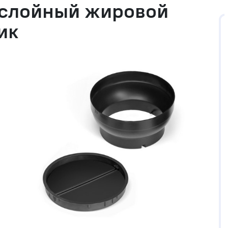
ослойный жировой
ик