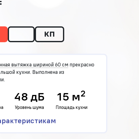
₸
КП
нная вытяжка шириной 60 см
прекрасно
льшой кухни. Выполнена из
и.
2
48 дБ
15 м
ра
Уровень шума
Площадь кухни
арактеристикам