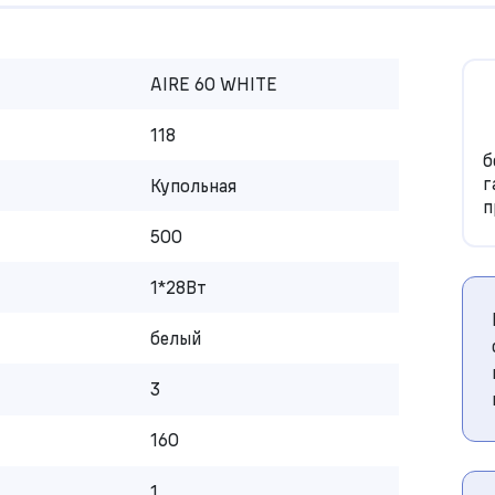
AIRE 60 WHITE
118
б
г
Купольная
п
500
1*28Вт
белый
3
160
1