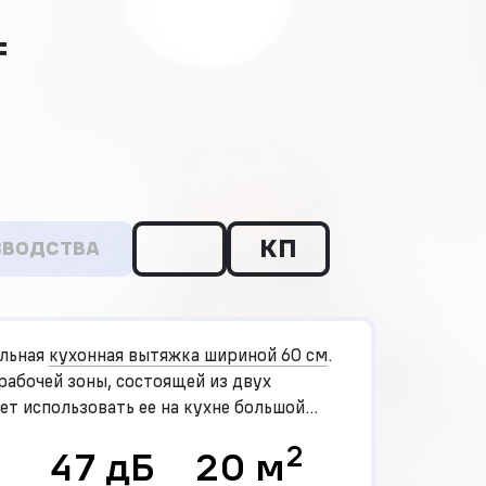
₸
КП
ЗВОДСТВА
ольная
кухонная вытяжка шириной 60 см
.
абочей зоны, состоящей из двух
ет использовать ее на кухне большой
2
47 дБ
20 м