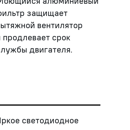
Моющийся алюминиевый
фильтр защищает
вытяжной вентилятор
и продлевает срок
службы двигателя.
Яркое светодиодное