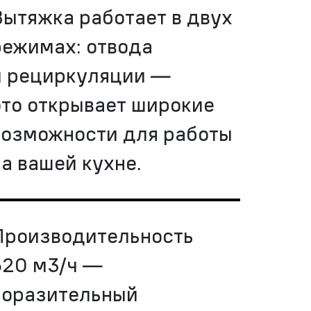
Вытяжка работает в двух
режимах: отвода
и рециркуляции —
это открывает широкие
возможности для работы
на вашей кухне.
Производительность
620 м3/ч —
поразительный