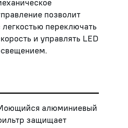
механическое
управление позволит
с легкостью переключать
скорость и управлять LED
освещением.
Моющийся алюминиевый
фильтр защищает