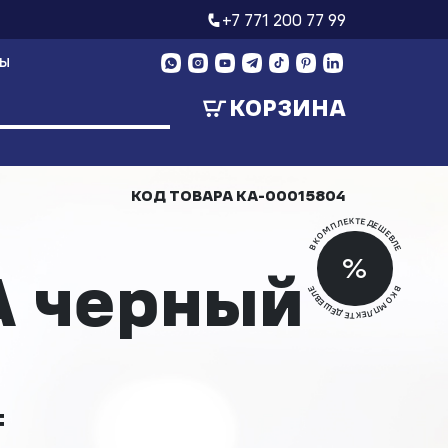
+7 771 200 77 99
ТЫ
КОРЗИНА
КОД ТОВАРА
КА-00015804
В КОМПЛЕКТЕ ДЕШЕВЛЕ
Скид
%
 черный
Скид
В КОМПЛЕКТЕ ДЕШЕВЛЕ
₸