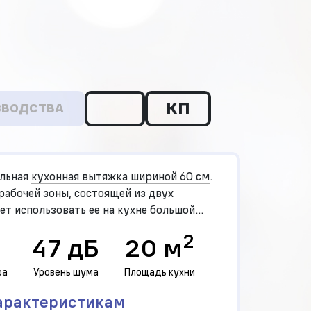
КП
ЗВОДСТВА
ольная
кухонная вытяжка шириной 60 см
.
абочей зоны, состоящей из двух
ет использовать ее на кухне большой
2
47 дБ
20 м
ра
Уровень шума
Площадь кухни
арактеристикам