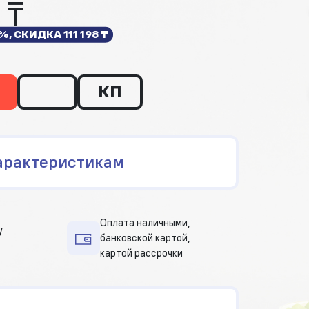
 ₸
 %, СКИДКА
111 198 ₸
КП
арактеристикам
Оплата наличными,
у
банковской картой,
картой рассрочки