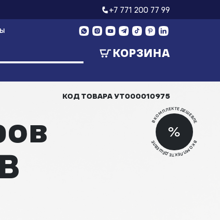
+7 771 200 77 99
ТЫ
КОРЗИНА
КОД ТОВАРА
УТ000010975
В КОМПЛЕКТЕ ДЕШЕВЛЕ
ров
Скид
%
Скид
В КОМПЛЕКТЕ ДЕШЕВЛЕ
B