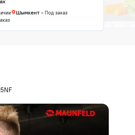
ах
личии
Шымкент
-
Под заказ
аказ
85NF