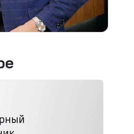
ре
рный
ник