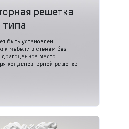
торная решетка
 типа
ет быть установлен
ю к мебели и стенам без
я драгоценное место
аря конденсаторной решетке