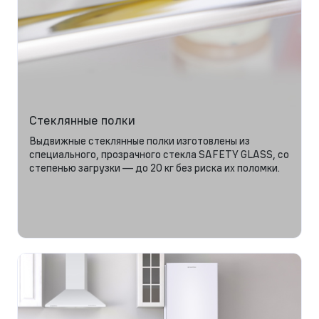
Стеклянные полки
Выдвижные стеклянные полки изготовлены из
специального, прозрачного стекла SAFETY GLASS, со
степенью загрузки — до 20 кг без риска их поломки.