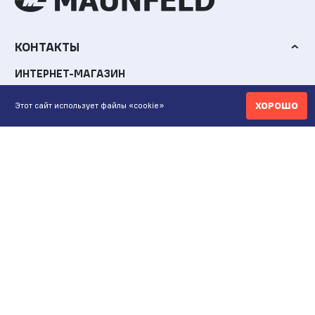
КОНТАКТЫ
ИНТЕРНЕТ-МАГАЗИН
+7 771 200 77 99
ХОРОШО
Этот сайт использует файлы «cookie»
ПН-ВС 9.00-20:00
shop@maunfeld.kz
ОПТОВЫЕ ПРОДАЖИ
+7 771 200 77 99
ПН-ВС 9:00-20:00
ШОУРУМ АЛМАТЫ
Пр. Жибек Жолы, 135