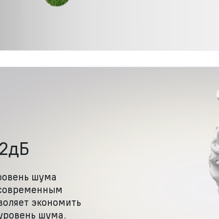
42дБ
ровень шума
 современным
воляет экономить
уровень шума.