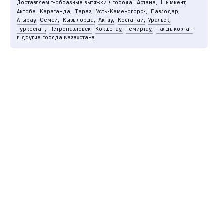
Доставляем т-образные вытяжки в города:
Астана,
Шымкент,
Актобе,
Караганда,
Тараз,
Усть-Каменогорск,
Павлодар,
Атырау,
Семей,
Кызылорда,
Актау,
Костанай,
Уральск,
Туркестан,
Петропавловск,
Кокшетау,
Темиртау,
Талдыкорган
и другие города Казахстана