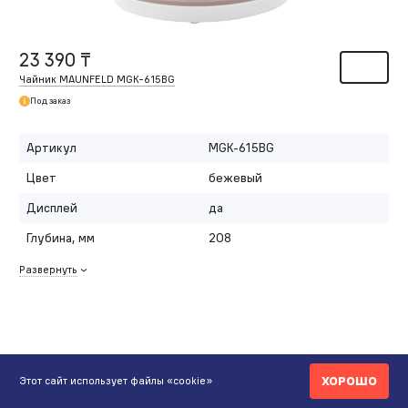
23 390 ₸
Чайник MAUNFELD MGK-615BG
Под заказ
Артикул
MGK-615BG
Цвет
бежевый
Дисплей
да
Глубина, мм
208
Развернуть
ХОРОШО
Этот сайт использует файлы «cookie»