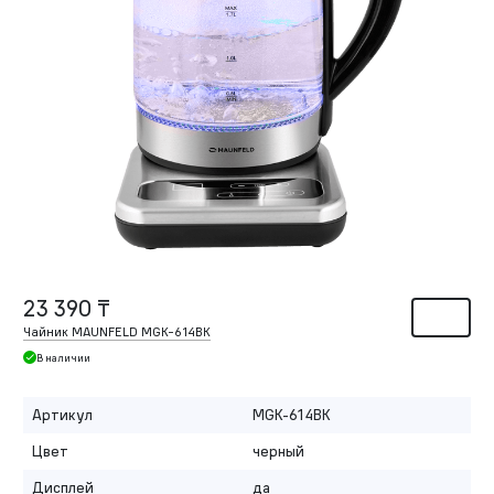
23 390 ₸
Чайник MAUNFELD MGK-614BK
В наличии
Артикул
MGK-614BK
Цвет
черный
Дисплей
да