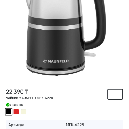
22 390 ₸
Чайник MAUNFELD MFK-622B
В наличии
Артикул
MFK-622B