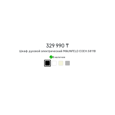
329 990 ₸
Шкаф духовой электрический MAUNFELD EOEH.5811B
В наличии