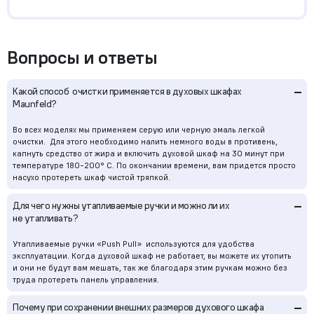
Вопросы и ответы
–
Какой способ очистки применяется в духовых шкафах
Maunfeld?
Во всех моделях мы применяем серую или черную эмаль легкой
очистки. Для этого необходимо налить немного воды в противень,
капнуть средство от жира и включить духовой шкаф на 30 минут при
температуре 180-200° С. По окончании времени, вам придется просто
насухо протереть шкаф чистой тряпкой.
–
Для чего нужны утапливаемые ручки и можно ли их
не утапливать?
Утапливаемые ручки «Push Pull» используются для удобства
эксплуатации. Когда духовой шкаф не работает, вы можете их утопить
и они не будут вам мешать, так же благодаря этим ручкам можно без
труда протереть панель управления.
–
Почему при сохранении внешних размеров духового шкафа