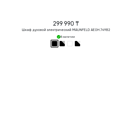
299 990 ₸
Шкаф духовой электрический MAUNFELD AEOH.749B2
В наличии