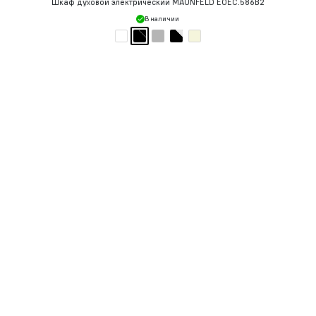
Шкаф духовой электрический MAUNFELD EOEC.586B2
В наличии