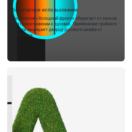
Безопасное использование
Технология «Холодный фронт» оберегает от ожогов
при прикосновении к духовке. Применение тройного
стекла защищает дверцу духового шкафа от
перегрева.