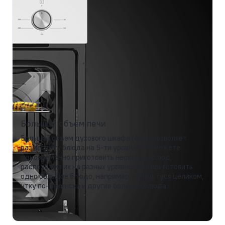
Большой объём печи
Большой объем духового шкафа (60 л) позволяет
разместить блюда на 5-ти уровнях. Вы можете
одновременно приготовить несколько блюд,
расположив их на разных уровнях, или приготовить
одно большое блюдо, например, запечь гуся целиком,
утку по-пекински и другие большие блюда.