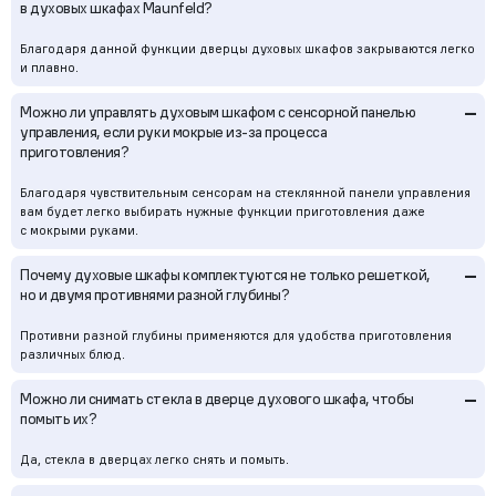
в духовых шкафах Maunfeld?
Благодаря данной функции дверцы духовых шкафов закрываются легко
и плавно.
–
Можно ли управлять духовым шкафом с сенсорной панелью
управления, если руки мокрые из-за процесса
приготовления?
Благодаря чувствительным сенсорам на стеклянной панели управления
вам будет легко выбирать нужные функции приготовления даже
с мокрыми руками.
–
Почему духовые шкафы комплектуются не только решеткой,
но и двумя противнями разной глубины?
Противни разной глубины применяются для удобства приготовления
различных блюд.
–
Можно ли снимать стекла в дверце духового шкафа, чтобы
помыть их?
Да, стекла в дверцах легко снять и помыть.