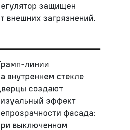
регулятор защищен
от внешних загрязнений.
Трамп-линии
на внутреннем стекле
дверцы создают
визуальный эффект
непрозрачности фасада:
при выключенном