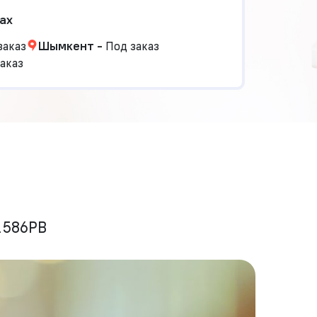
ах
заказ
Шымкент
-
Под заказ
аказ
.586PB