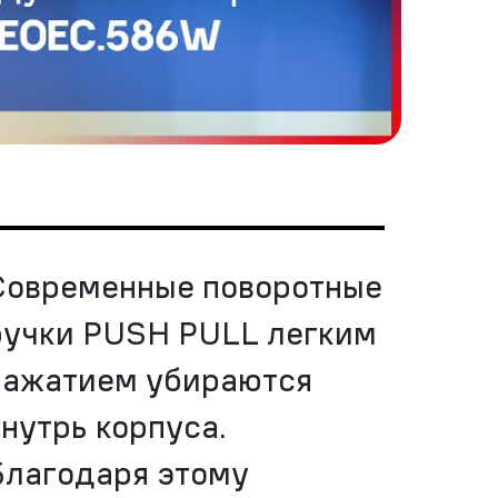
Современные поворотные
ручки PUSH PULL легким
нажатием убираются
внутрь корпуса.
Благодаря этому