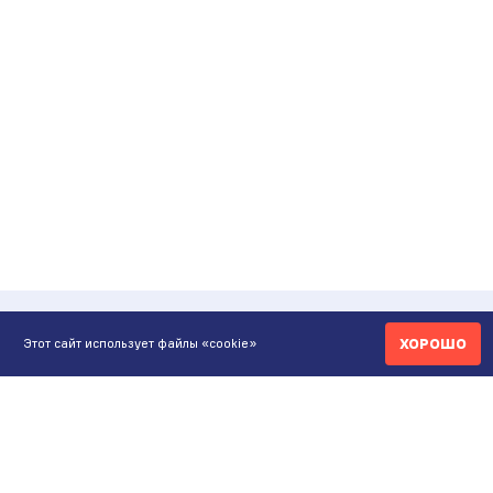
ХОРОШО
Этот сайт использует файлы «cookie»
КОНТАКТЫ
ИНТЕРНЕТ-МАГАЗИН