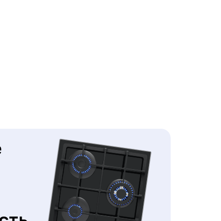
е
сть