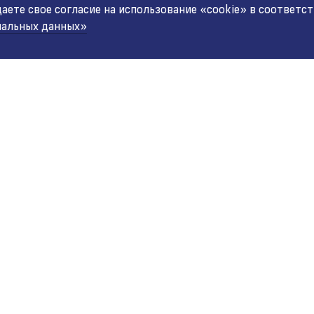
ете свое согласие на использование «cookie» в соответс
нальных данных»
ПОКУПАТЕЛЯМ
ВЫЕ ПРОДАЖИ
 771 200 77 99
Каталог
Шоурум
ВС 9:00-20:00
Торговые сети