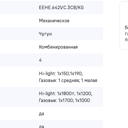
EEHE.642VC.3CB/KG
Механическое
б
г
Чугун
п
Комбинированная
4
Hi-light: 1х150;1х190,
Газовые: 1 средняя; 1 малая
Hi-light: 1х1800т; 1х1200,
Газовые: 1х1700; 1х1000
да
да