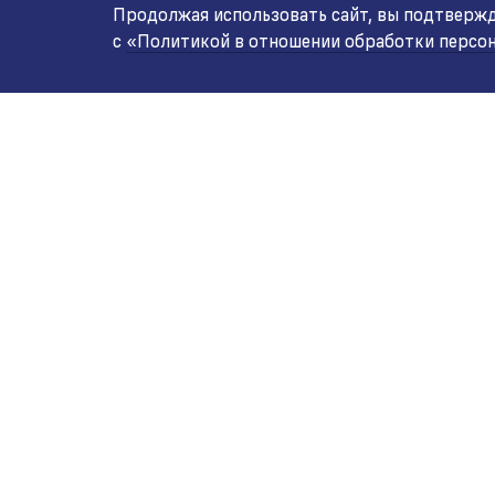
Продолжая использовать сайт, вы подтвержда
с
«Политикой в отношении обработки персо
ИНТЕРНЕТ-МАГАЗИН
ОПТО
+7 771 200 77 99
+7
ПН-ВС 9.00-20:00
ПН-