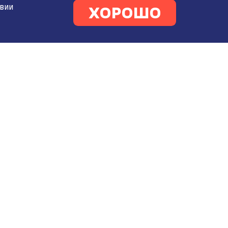
твии
ХОРОШО
О КОМПАНИИ
О бренде
Вакансии
Контакты