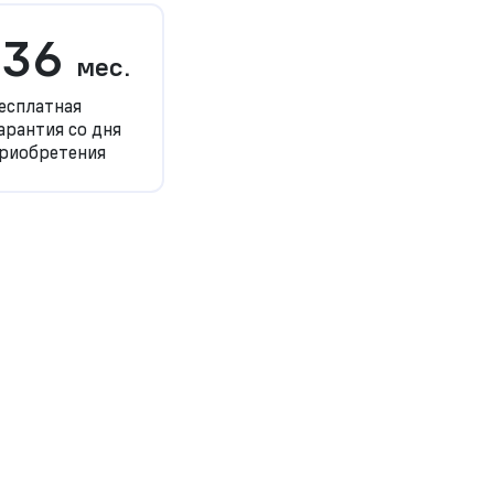
36
мес.
есплатная
арантия со дня
риобретения