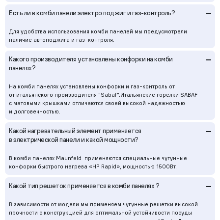
–
Есть ли в комби панели электро поджиг и газ-контроль?
Для удобства использования комби панелей мы предусмотрели
наличие автоподжига и газ-контроля.
–
Какого производителя установлены конфорки на комби
панелях?
На комби панелях установлены конфорки и газ-контроль от
от итальянского производителя "Sabaf".Итальянские горелки SABAF
с матовыми крышками отличаются своей высокой надежностью
и долговечностью.
–
Какой нагревательный элемент применяется
в электрической панели и какой мощности?
В комби панелях Maunfeld применяются специальные чугунные
конфорки быстрого нагрева «HP Rapid», мощностью 1500Вт.
–
Какой тип решеток применяется в комби панелях ?
В зависимости от модели мы применяем чугунные решетки высокой
прочности с конструкцией для оптимальной устойчивости посуды