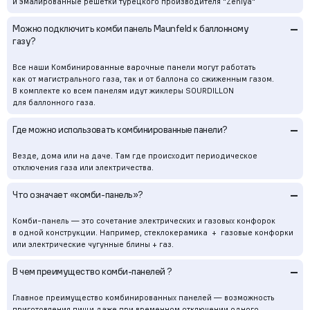
и эмалированные решетки турецкого производителя "Zeniya"
–
Можно подключить комби панель Maunfeld к баллонному
газу?
Все наши Комбинированные варочные панели могут работать
как от магистрального газа, так и от баллона со сжиженным газом.
В комплекте ко всем панелям идут жиклеры SOURDILLON
для баллонного газа.
–
Где можно использовать комбинированные панели?
Везде, дома или на даче. Там где происходит периодическое
отключения газа или электричества.
–
Что означает «комби-панель»?
Комби-панель — это сочетание электрических и газовых конфорок
в одной конструкции. Например, стеклокерамика + газовые конфорки
или электрические чугунные блины + газ.
–
В чем преимущество комби-панелей ?
Главное преимущество комбинированных панелей — возможность
приготовления пищи даже при временном отключении одного