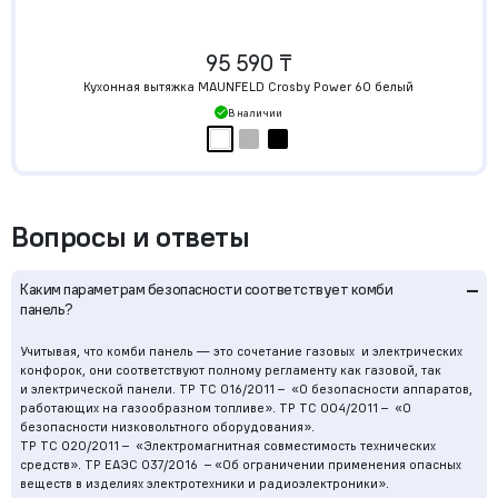
95 590 ₸
Кухонная вытяжка MAUNFELD Crosby Power 60 белый
В наличии
Вопросы и ответы
–
Каким параметрам безопасности соответствует комби
панель?
Учитывая, что комби панель — это сочетание газовых и электрических
конфорок, они соответствуют полному регламенту как газовой, так
и электрической панели. ТР ТС 016/2011 – «О безопасности аппаратов,
работающих на газообразном топливе». ТР ТС 004/2011 – «О
безопасности низковольтного оборудования».
ТР ТС 020/2011 – «Электромагнитная совместимость технических
средств». TР ЕАЭС 037/2016 – «Об ограничении применения опасных
веществ в изделиях электротехники и радиоэлектроники».