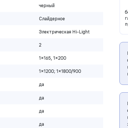
черный
б
г
Слайдерное
п
Электрическая Hi-Light
2
1×165, 1×200
1×1200; 1×1800/900
да
да
да
да