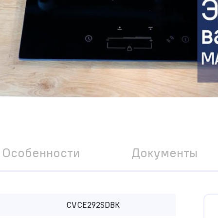
Особенности
Документы
CVCE292SDBK