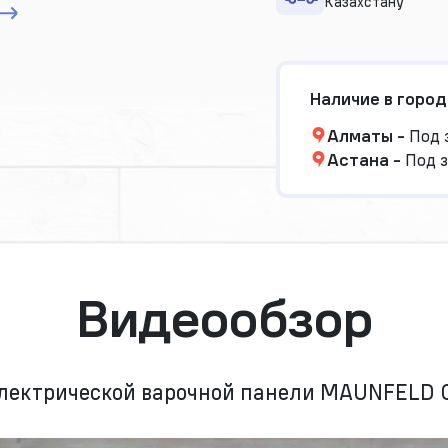
Казахстану
Наличие в город
Алматы
-
Под 
Астана
-
Под з
Видеообзор
электрической варочной панели MAUNFELD