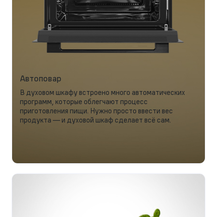
Автоповар
В духовом шкафу встроено много автоматических
программ, которые облегчают процесс
приготовления пищи. Нужно просто ввести вес
продукта — и духовой шкаф сделает всё сам.