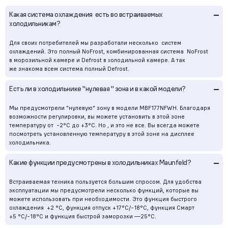
–
Какая система охлаждения есть во встраиваемых
холодильникам?
Для своих потребителей мы разработали несколько систем
охлаждений. Это полный NoFrost, комбинированная система NoFrost
в морозильной камере и Defrost в холодильной камере. А так
же знакома всем система полный Defrost.
–
Есть ли в холодильнике "нулевая " зона и в какой модели?
Мы предусмотрели "нулевую" зону в модели MBF177NFWН. Благодаря
возможности регулировки, вы можете установить в этой зоне
температуру от -2°С до +3°С. Но , и это не все. Вы всегда можете
посмотреть установленную температуру в этой зоне на дисплее
холодильника.
–
Какие функции предусмотрены в холодильниках Maunfeld?
Встраиваемая техника пользуется большим спросом. Для удобства
эксплуатации мы предусмотрели несколько функций, которые вы
можете использовать при необходимости. Это функция быстрого
охлаждения +2 °С, функция отпуск +17°С/-18°С, функция Смарт
+5 °С/-18°С и функция быстрой заморозки —25°С.