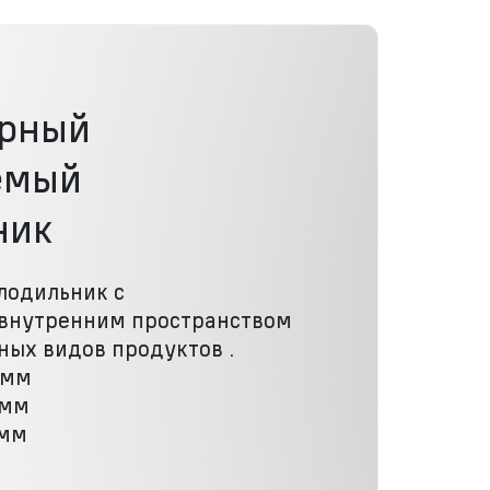
рный
емый
ник
лодильник с
внутренним пространством
ных видов продуктов .
 мм
 мм
 мм