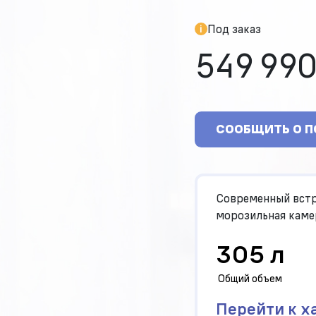
Под заказ
549 990
СООБЩИТЬ О 
Современный встр
морозильная каме
305 л
Общий объем
Перейти к х