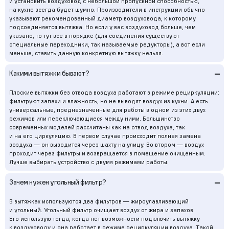
и установить воздуховод с небольшой пропускной способностью,
на кухне всегда будет шумно. Производители в инструкции обычно
указывают рекомендованный диаметр воздуховода, к которому
подсоединяется вытяжка. Но если у вас воздуховод больше, чем
указано, то тут все в порядке (для соединения существуют
специальные переходники, так называемые редукторы), а вот если
меньше, ставить данную конкретную вытяжку нельзя.
–
Какими вытяжки бывают?
Плоские вытяжки без отвода воздуха работают в режиме рециркуляции:
фильтруют запахи и влажность, но не выводят воздух из кухни. А есть
универсальные, предназначенные для работы в одном из этих двух
режимов или переключающиеся между ними. Большинство
современных моделей рассчитаны как на отвод воздуха, так
и на его циркуляцию. В первом случае происходит полная замена
воздуха — он выводится через шахту на улицу. Во втором — воздух
проходит через фильтры и возвращается в помещение очищенным.
Лучше выбирать устройство с двумя режимами работы.
–
Зачем нужен угольный фильтр?
В вытяжках используются два фильтров — жироулавливающий
и угольный. Угольный фильтр очищает воздух от жира и запахов.
Его использую тогда, когда нет возможности подключить вытяжку
к воздуховоду и она работает в режиме рециркуляции воздуха. Такой