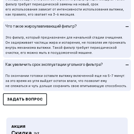
фильтр требует периодической замены на новый, срок
его использования зависит от интенсивности использования вытяжки,
как правило, его хватает на
3-6
месяцев.
–
Что такое жироулавливающий фильтр?
Это фильтр, который предназначен для начальной стадии очищения.
Он задерживает частицы жира и испарения, не позволяя им проникать
внутрь механизма вытяжки. Такой фильтр требует периодической
очистки, его можно мыть в посудомоечной машине.
–
Как увеличить срок эксплуатации угольного фильтра?
По окончании готовки оставьте вытяжку включенной еще на
5-7
минут:
за это время из угля выйдет остаток влаги, что позволит ему
не слежаться и чуть дольше сохранить свою впитывающую способность.
ЗАДАТЬ ВОПРОС
АКЦИЯ
Скидка
за