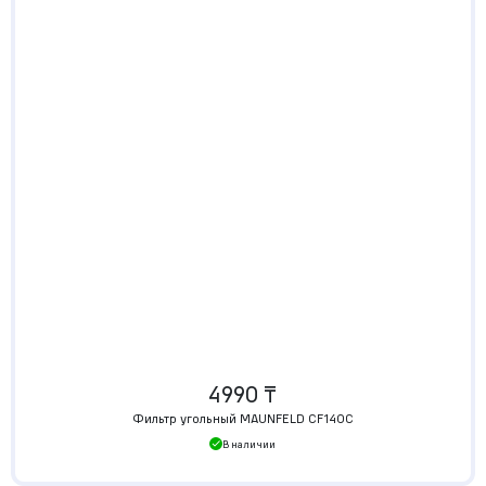
4990 ₸
Фильтр угольный MAUNFELD CF140С
В наличии