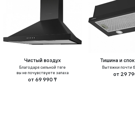
Чистый воздух
Тишина и спо
Благодаря сильной тяге
Вытяжки почти 
вы не почувствуете запаха
от
29 79
от
69 990 ₸