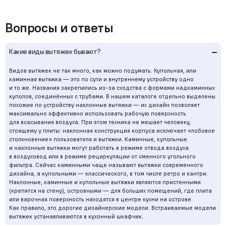
Вопросы и ответы
–
Какие виды вытяжек бывают?
Видов вытяжек не так много, как можно подумать. Купольная, или
каминная вытяжка — это по сути и внутреннему устройству одно
и то же. Названия закрепились из-за сходства с формами надкаминных
куполов, соединённых с трубами. В нашем каталоге отдельно выделены
похожие по устройству наклонные вытяжки — их дизайн позволяет
максимально эффективно использовать рабочую поверхность
для всасывания воздуха. При этом техника не мешает человеку,
стоящему у плиты: наклонная конструкция корпуса исключает «лобовое
столкновение» пользователя и вытяжки. Каминные, купольные
и наклонные вытяжки могут работать в режиме отвода воздуха
в воздуховод или в режиме рециркуляции от сменного угольного
фильтра. Сейчас каминными чаще называют вытяжки современного
дизайна, а купольными — классического, в том числе ретро и кантри.
Наклонные, каминные и купольные вытяжки являются пристенными
(крепятся на стену), островными — для больших помещений, где плита
или варочная поверхность находятся в центре кухни на острове.
Как правило, это дорогие дизайнерские модели. Встраиваемые модели
вытяжек устанавливаются в кухонный шкафчик.