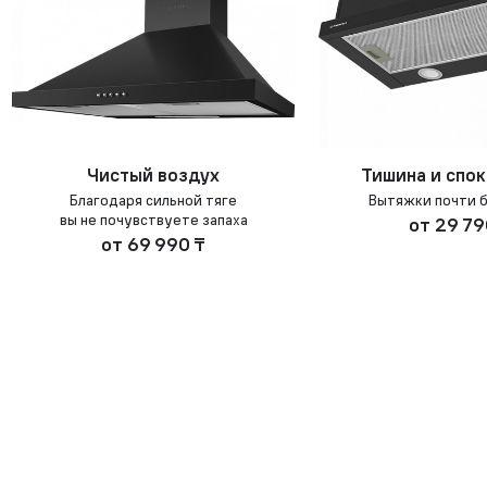
Чистый воздух
Тишина и спо
Благодаря сильной тяге
Вытяжки почти 
вы не почувствуете запаха
от
29 79
от
69 990 ₸