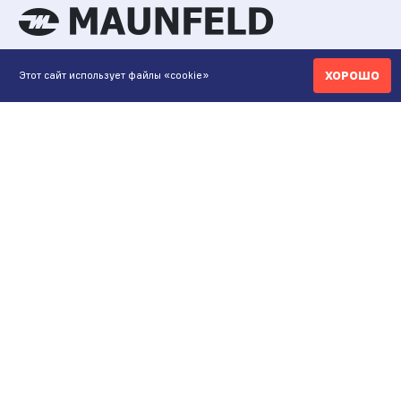
ХОРОШО
Этот сайт использует файлы «cookie»
КОНТАКТЫ
ИНТЕРНЕТ-МАГАЗИН
+7 771 200 77 99
ПН-ВС 9.00-20:00
shop@maunfeld.kz
ОПТОВЫЕ ПРОДАЖИ
+7 771 200 77 99
ПН-ВС 9:00-20:00
ШОУРУМ АЛМАТЫ