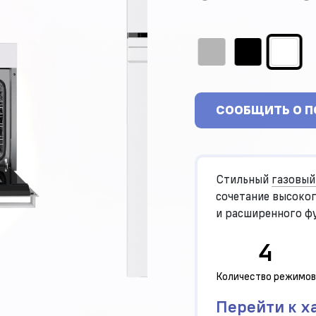
СООБЩИТЬ О 
Стильный
газовый
сочетание высоког
и расширенного ф
выполнена из выс
4
стекла немецкого
Количество режимов
Перейти к х