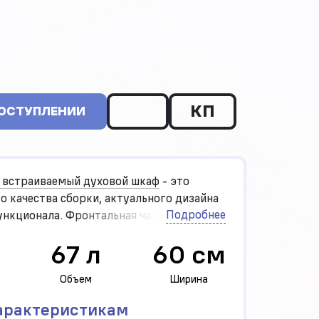
КП
ПОСТУПЛЕНИИ
 встраиваемый духовой шкаф
- это
о качества сборки, актуального дизайна
Подробнее
ункционала. Фронтальная часть
ококачественного жаропрочного
67 л
60 см
 производителя SCHOTT.
Объем
Ширина
арактеристикам