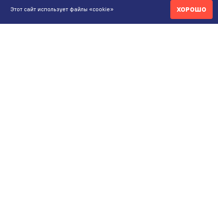
ИНТЕРНЕТ-МАГАЗИН
ХОРОШО
Этот сайт использует файлы «cookie»
+7 771 200 77 99
ПН-ВС 9.00-20:00
shop@maunfeld.kz
ОПТОВЫЕ ПРОДАЖИ
+7 771 200 77 99
ПН-ВС 9:00-20:00
ШОУРУМ АЛМАТЫ
Пр. Жибек Жолы, 135
ул. Кабдолова, 1/8
ШОУРУМ АСТАНА