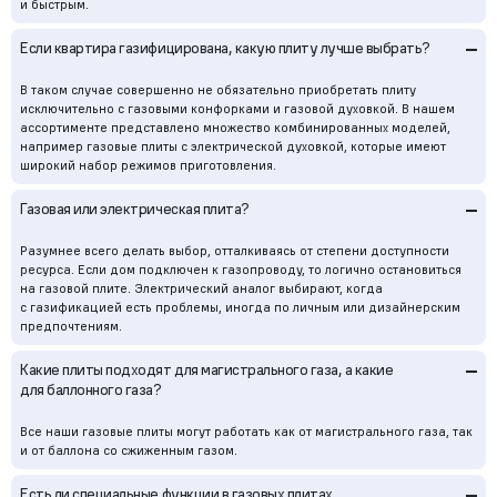
и быстрым.
–
Если квартира газифицирована, какую плиту лучше выбрать?
В таком случае совершенно не обязательно приобретать плиту
исключительно с газовыми конфорками и газовой духовкой. В нашем
ассортименте представлено множество комбинированных моделей,
например газовые плиты с электрической духовкой, которые имеют
широкий набор режимов приготовления.
–
Газовая или электрическая плита?
Разумнее всего делать выбор, отталкиваясь от степени доступности
ресурса. Если дом подключен к газопроводу, то логично остановиться
на газовой плите. Электрический аналог выбирают, когда
с газификацией есть проблемы, иногда по личным или дизайнерским
предпочтениям.
–
Какие плиты подходят для магистрального газа, а какие
для баллонного газа?
Все наши газовые плиты могут работать как от магистрального газа, так
и от баллона со сжиженным газом.
–
Есть ли специальные функции в газовых плитах