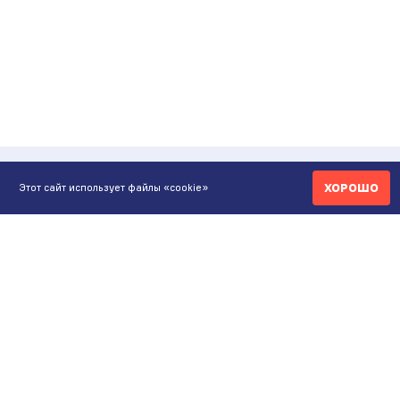
ХОРОШО
Этот сайт использует файлы «cookie»
КОНТАКТЫ
ИНТЕРНЕТ-МАГАЗИН
+7 771 200 77 99
ПН-ВС 9.00-20:00
shop@maunfeld.kz