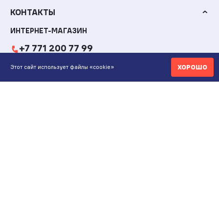
КОНТАКТЫ
ИНТЕРНЕТ-МАГАЗИН
+7 771 200 77 99
ХОРОШО
Этот сайт использует файлы «cookie»
ПН-ВС 9.00-20:00
shop@maunfeld.kz
ОПТОВЫЕ ПРОДАЖИ
+7 771 200 77 99
ПН-ВС 9:00-20:00
ШОУРУМ АЛМАТЫ
Пр. Жибек Жолы, 135
ул. Кабдолова, 1/8