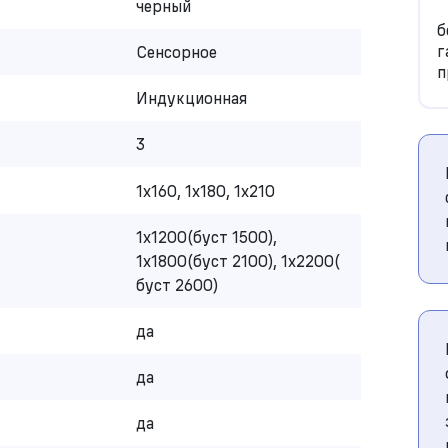
черный
б
г
Сенсорное
п
Индукционная
3
1х160, 1х180, 1х210
1х1200(буст 1500),
1х1800(буст 2100), 1х2200(
буст 2600)
да
да
да