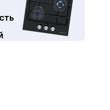
сть
й