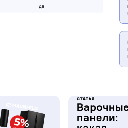
да
СТАТЬЯ
Варочны
панели:
какая