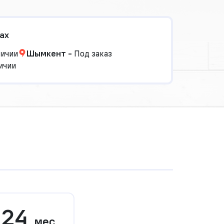
ах
личии
Шымкент
-
Под заказ
ичии
24
мес.