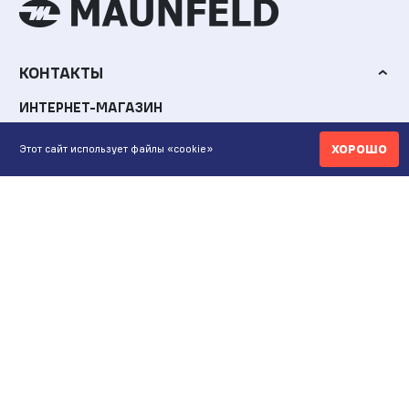
КОНТАКТЫ
ИНТЕРНЕТ-МАГАЗИН
+7 771 200 77 99
ХОРОШО
Этот сайт использует файлы «cookie»
ПН-ВС 9.00-20:00
shop@maunfeld.kz
ОПТОВЫЕ ПРОДАЖИ
+7 771 200 77 99
ПН-ВС 9:00-20:00
ШОУРУМ АЛМАТЫ