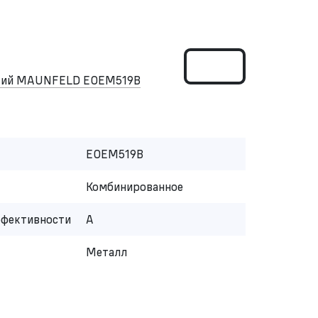
ский MAUNFELD EOEM519B
EOEM519B
Комбинированное
ффективности
A
Металл