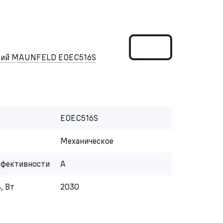
ский MAUNFELD EOEC516S
EOEC516S
Механическое
ффективности
A
, Вт
2030