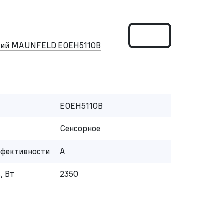
ский MAUNFELD EOEH5110B
EOEH5110B
Сенсорное
ффективности
A
, Вт
2350