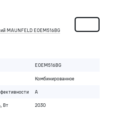
ский MAUNFELD EOEM516BG
EOEM516BG
Комбинированное
ффективности
A
, Вт
2030