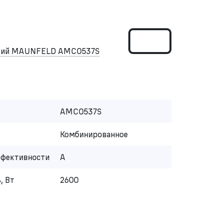
ский MAUNFELD AMCO537S
AMCO537S
Комбинированное
ффективности
A
, Вт
2600