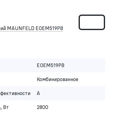
ский MAUNFELD EOEM519PB
EOEM519PB
Комбинированное
ффективности
A
, Вт
2800