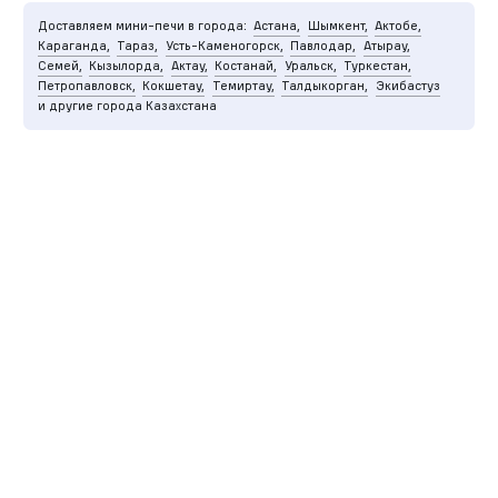
Доставляем мини-печи в города:
Астана,
Шымкент,
Актобе,
Караганда,
Тараз,
Усть-Каменогорск,
Павлодар,
Атырау,
Семей,
Кызылорда,
Актау,
Костанай,
Уральск,
Туркестан,
Петропавловск,
Кокшетау,
Темиртау,
Талдыкорган,
Экибастуз
и другие города Казахстана