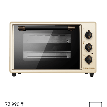
73 990 ₸