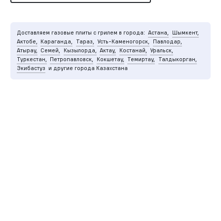
Доставляем газовые плиты с грилем в города:
Астана,
Шымкент,
Актобе,
Караганда,
Тараз,
Усть-Каменогорск,
Павлодар,
Атырау,
Семей,
Кызылорда,
Актау,
Костанай,
Уральск,
Туркестан,
Петропавловск,
Кокшетау,
Темиртау,
Талдыкорган,
Экибастуз
и другие города Казахстана