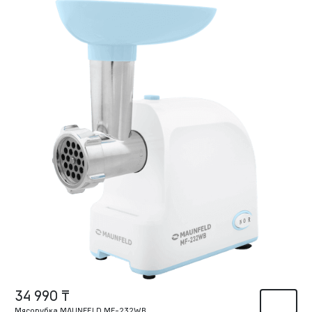
34 990 ₸
Мясорубка MAUNFELD MF-232WB