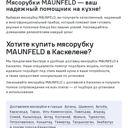
Мясорубки MAUNFELD — ваш
надежный помощник на кухне!
Выбирая мясорубку MAUNFELD, вы получаете качественный, надежный
и многофункциональный прибор, который поможет вам готовить
вкусные и полезные блюда без лишних усилий. Наслаждайтесь
домашними деликатесами каждый день!
Хотите купить мясорубку
MAUNFELD в Каскелене?
Мы предлагаем быструю и удобную доставку мясорубок MAUNFELD в
Каскелен. Наши специалисты помогут подобрать модель, которая
идеально подойдет под стиль вашей кухни и ваши потребности,
а также предоставят консультации по установке.
Заказывайте мясорубку MAUNFELD с доставкой в Каскелен и получите
полное сопровождение на всех этапах — от подбора до установки
и использования.
Доставляем мясорубки в города:
Астана,
Шымкент,
Актобе,
Караганда,
Тараз,
Усть-Каменогорск,
Павлодар,
Атырау,
Семей,
Кызылорда,
Актау,
Костанай,
Уральск,
Туркестан,
Петропавловск,
Кокшетау,
Темиртау,
Талдыкорган,
Экибастуз
и другие города Казахстана