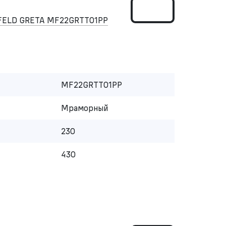
FELD GRETA MF22GRTT01PP
MF22GRTT01PP
Мраморный
230
430