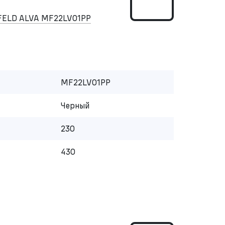
FELD ALVA MF22LV01PP
MF22LV01PP
Черный
230
430