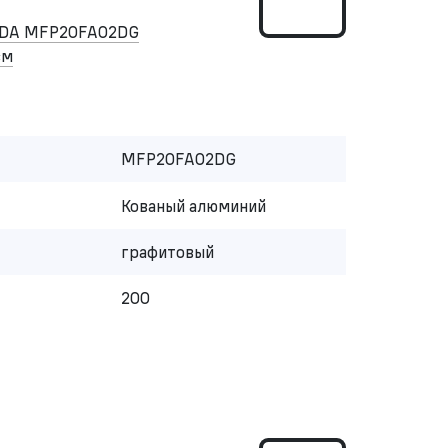
IDA MFP20FA02DG
см
MFP20FA02DG
Кованый алюминий
графитовый
200