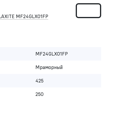
LAXITE MF24GLX01FP
MF24GLX01FP
Мраморный
425
250