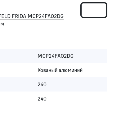
FELD FRIDA MCP24FA02DG
см
MCP24FA02DG
Кованый алюминий
240
240