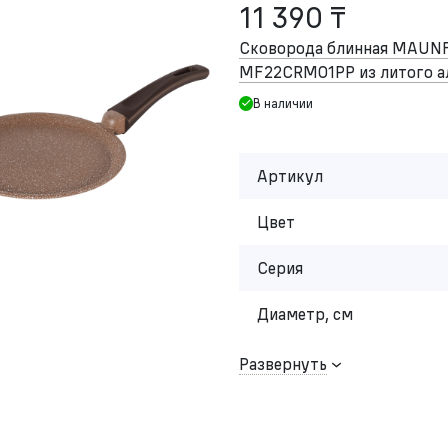
11 390 ₸
Сковорода блинная MAUN
MF22CRM01PP из литого а
В наличии
Артикул
Цвет
Серия
Диаметр, см
Развернуть