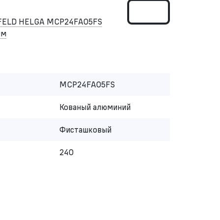
FELD HELGA МСP24FA05FS
см
МСP24FA05FS
Кованый алюминий
Фисташковый
240