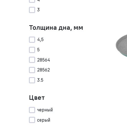
3
Толщина дна, мм
4,5
5
28564
28562
3.5
Цвет
черный
серый